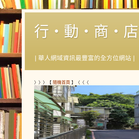
行‧動‧商‧店
| 華人網域資訊最豐富的全方位網站 |
〉〉〉【
隨機首頁
】〈〈〈