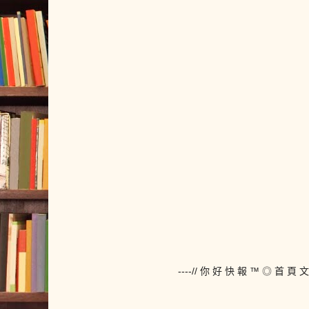
----// 你 好 快 報 ™ ◎ 首 頁 