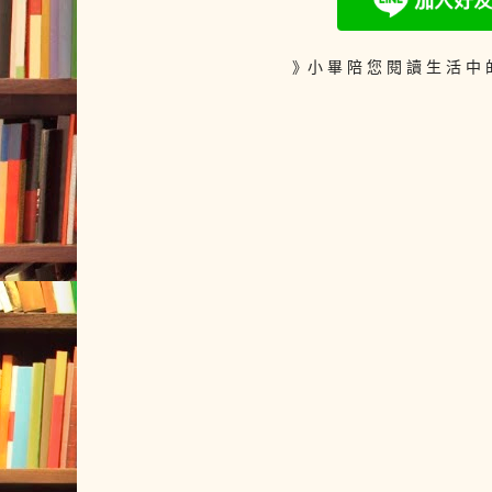
》小 畢 陪 您 閱 讀 生 活 中 