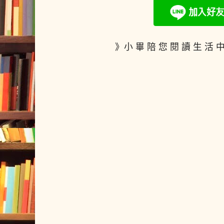
》小 畢 陪 您 閱 讀 生 活 