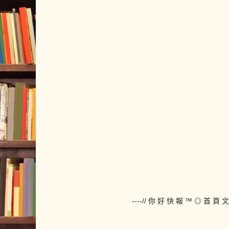
----// 你 好 快 報 ™ ◎ 首 頁 