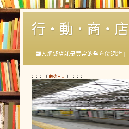
行‧動‧商‧店
| 華人網域資訊最豐富的全方位網站 |
〉〉〉【
隨機首頁
】〈〈〈